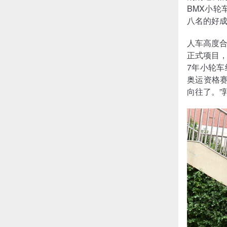
BMX小
八名的好
人车高度
正式项目
7年小轮车
奥运资格
向往了。”