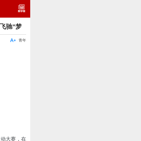
飞驰”梦

青年
运动大赛，在