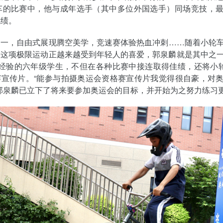
轮车的比赛中，他与成年选手（其中多位外国选手）同场竞技，
成绩。
合一，自由式展现腾空美学，竞速赛体验热血冲刺……随着小轮
，这项极限运动正越来越受到年轻人的喜爱，郭泉麟就是其中之
经验的六年级学生，不但在各种比赛中接连取得佳绩，还将小轮
赛宣传片。“能参与拍摄奥运会资格赛宣传片我觉得很自豪，对
郭泉麟已立下了将来要参加奥运会的目标，并开始为之努力练习更