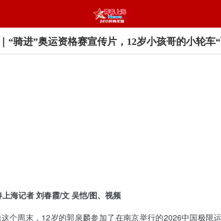
｜“骑进”奥运资格赛宣传片，12岁小孩哥的小轮车“
春上海记者 刘春霞/文 吴恺/图、视频
这个周末，12岁的郭泉麟参加了在南京举行的2026中国极限