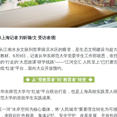
春上海记者 刘昕璐/文 受访者/图
”从江南水乡文脉到世界级滨水区的蝶变，是生态文明建设与超
教材。6月9日，记者从华东师范大学党委学生工作部获悉，依
的“行走的‘大思政课’研学线路”——“江河交汇·人民至上”已打磨
线“红途”平台，面向大众开放预约。
◆ 从“受教育者”到“教育者”转变
◆
华东师范大学与“红途”平台联合打造，也是上海高校实践育人
师范大学的首批学生实践成果。
江一河”水岸空间为核心载体，将“人民城市”重要理念转化为可
堂，串联起红色根基、集体记忆、安全守护、改革发展、开放包