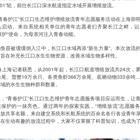
201”轮，前往长江口深水航道指定水域开展增殖放流。
“青春护江”长江口生态维护增殖放流青年志愿服务活动在上海崇
头启动。来自系统相关单位的青年志愿者们齐聚长江之畔，以
保护”使命，为母亲河注入青春动能。
鱼苗被缓缓倒入江中，长江口水域再添“新生力量”。本次放流
，旨在补充长江口水生生物资源，改善水域生物多样性。
春上海记者获悉，从2001年起，长江口航道增殖放流共24次，
余尾、螯蟹19万余只、各类鱼虾366万余尾、底栖动物333余吨
水域的水生生物种群和数量。
，“青春护江”长江口生态维护青年志愿服务项目应运而生，让
态保护的一抹亮色。通过两年的探索实践，“增殖放流”志愿服
开放共享名额，来自建交系统和长航系统的百余名各行各业青年
，在生动有趣的放流过程中，大家不仅掌握了科普知识，也成为