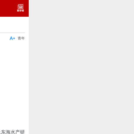

青年
上东海水产研