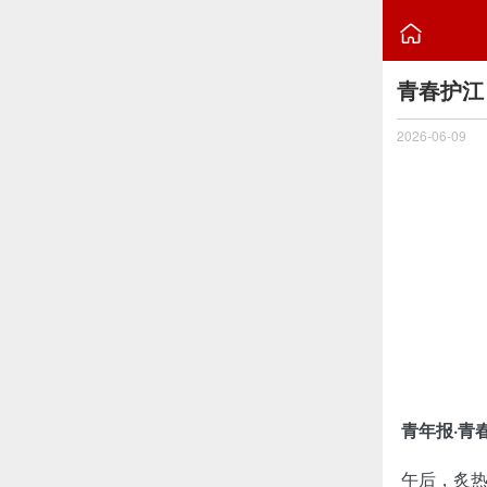

青春护江
2026-06-09
青年报·青
午后，炙