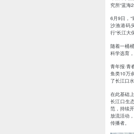
究所“蓝海
6月9日，
沙渔港码
行“长江大
随着一桶桶
科学选育
青年报·青
鱼类10万
了长江口
在此基础上
长江口生
范，持续
放流活动
传播者。