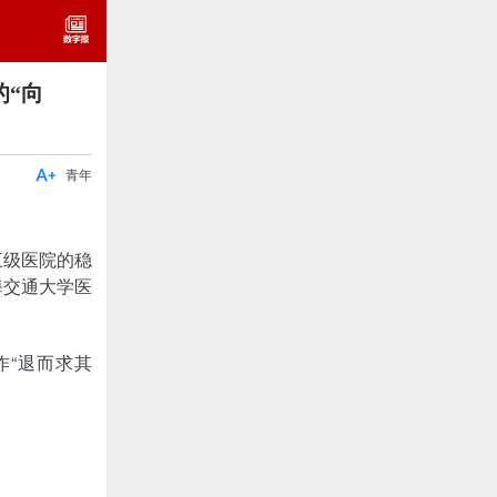
的“向

青年
三级医院的稳
海交通大学医
。
作“退而求其