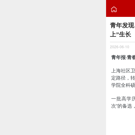

青年发现
上”生长
2026-06-10
青年报·青
上海社区
定路径，
学院全科
一批高学
次”的备选