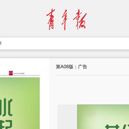
博
第A08版：广告