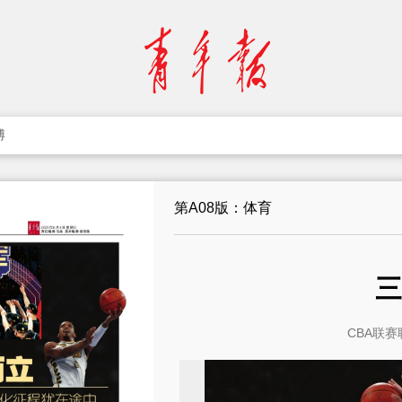
博
第A08版：体育
三
CBA联