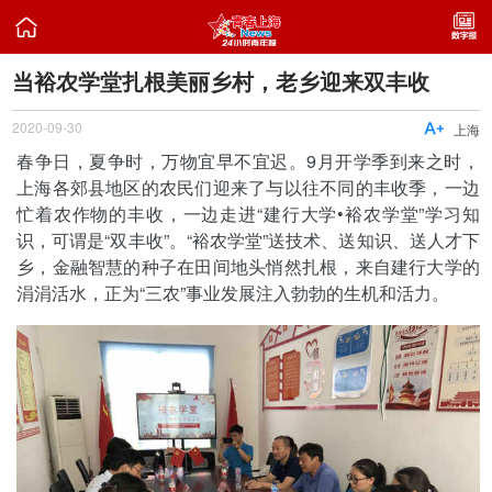

当裕农学堂扎根美丽乡村，老乡迎来双丰收
2020-09-30

上海
春争日，夏争时，万物宜早不宜迟。9月开学季到来之时，
上海各郊县地区的农民们迎来了与以往不同的丰收季，一边
忙着农作物的丰收，一边走进“建行大学•裕农学堂”学习知
识，可谓是“双丰收”。“裕农学堂”送技术、送知识、送人才下
乡，金融智慧的种子在田间地头悄然扎根，来自建行大学的
涓涓活水，正为“三农”事业发展注入勃勃的生机和活力。