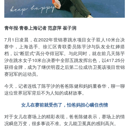
青年报·青春上海记者 范彦萍 崔子润
7月1日凌晨，在2022年世锦赛跳水项目女子双人10米台决
赛中，上海选手、徐汇区青联委员陈芋汐与队友全红婵搭
档，以“断层式”高分夺得冠军。与此同时，就在前几天陈芋
汐在跳水女子10米台决赛中全部五跳发挥出色，以417.25分
获得金牌，成为了继伏明霞之后第二位成功卫冕该项目世锦
赛冠军的运动员。
今天，记者连线了陈芋汐的爸爸陈健和妈妈董春华，聊一聊
这位世界冠军背后不为人知的成材故事。
女儿在赛前就受伤了，怕爸妈担心瞒住伤情
对于女儿在赛场上的精彩表现，爸爸陈健表示，赛场上的情
况瞬息万变，很多事说不准。女儿能卫冕真的感到高兴。