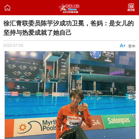

徐汇青联委员陈芋汐成功卫冕，爸妈：是女儿的
坚持与热爱成就了她自己
2022-07-03

青年