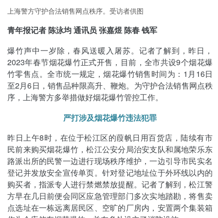
上海警方守护合法销售网点秩序。受访者供图
青年报记者 陈泳均 通讯员 张嘉煜 陈春 钱军
爆竹声中一岁除，春风送暖入屠苏。记者了解到，昨日，
2023年春节烟花爆竹正式开售，目前，全市共设9个烟花爆
竹零售点。全市统一规定，烟花爆竹销售时间为：1月16日
至2月6日，销售品种限高升、鞭炮。为守护合法销售网点秩
序，上海警方多举措做好烟花爆竹管控工作。
严打涉及烟花爆竹违法犯罪
昨日上午8时，在位于松江区的葭帆日用百货店，陆续有市
民前来购买烟花爆竹，松江公安分局治安支队和属地荣乐东
路派出所的民警一边进行现场秩序维护，一边引导市民实名
登记并发放安全宣传单页。针对登记地址位于外环线以内的
购买者，指派专人进行禁燃禁放提醒。记者了解到，松江警
方早在几日前便会同区应急管理部门多次实地踏勘，将售卖
点选址在一栋远离居民区、空旷的厂房内，安置两个集装箱