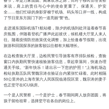
春节，本是万家团圆、阖家欢乐之际，而对于移民管理警察
来说，肩上的责任与心中的使命更重了。保通关、护安
全……他们忙碌的身影穿梭于机场、码头等口岸一线，构成
了节日里东方国门下的一道亮丽“警”色。
走进浦东国际机场T1航站楼，除夕的机场到处洋溢着春节喜
庆氛围，伴随着登机广播声此起彼伏，候机楼大厅里人来人
往。随着疫情防控政策优化调整，加上恰逢春节假期，出境
旅游和回国探亲的旅客较以往都有大幅增长。
在边检查验大厅里，边检民警引导旅客有序排队候检，查验
窗口内执勤民警快速核验旅客信息，章起章落间，快速办理
通关手续。“新年快乐！请出示一下您的护照！”上海机场边
检站执勤五队民警魏宗涛在验证台内紧张忙碌着。此时相隔
50公里外的上海市第六人民医院临港院区里，魏宗涛的妻子
也正坚守在ICU病房。
一个是人民警察，一个是护士，春节期间两人放弃团圆，将
孩子留给祖辈，选择坚守在各自的岗位上。