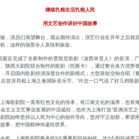
继续扎根生活扎根人民
用文艺创作讲好中国故事
考验，演员们渴望舞台，观众期待演出，演艺行业在开年之后就
生机，这样的场景令人喜悦和振奋。
剧院最近完成了全新制作的普契尼歌剧《波西米亚人》的首演，
院、陕西大剧院联合制作的歌剧《托斯卡》，通过整合各方优势
验，开启国内歌剧排演深度合作的新模式；大型原创交响合唱《
久后首演亮相上海之春国际音乐节。”许忠一口气说了好几档歌
，上海歌剧院一直有红色文化的传承，有江南文化的滋养，也有
会主义文艺事业发展的中流砥柱，也作为上海打造“亚洲演艺之
歌剧院
始终坚持以人民为中心的创作导向，坚持守正创新，希望
国故事，把中国精神传递给世界。
今年，上海歌剧院将承担3个重要剧目的创作，这3个剧目涵盖