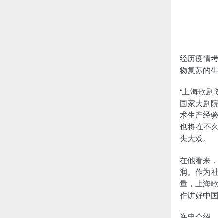
经历疫情
物复苏的
“上海歌
国家大剧
术生产经
也将在不
头大戏。
在他看来
润。作为社
量，
上海
作讲好中
许忠介绍，