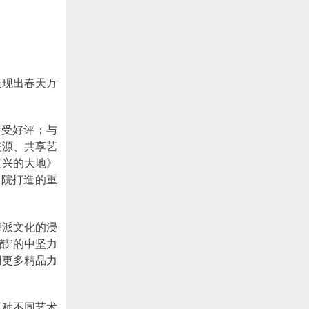
呈现出春天万
广受好评；与
资源、共享艺
复兴的大地》
剧院打造的重
海派文化的浸
都”的中坚力
用更多精品力
三种不同艺术