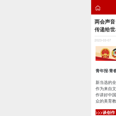

两会声音
传递给世
2023-03-07
青年报·青
新当选的
作为来自
作讲好中
众的美育
>>>谈创