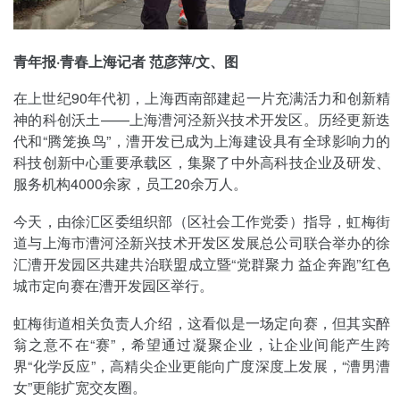
青年报·青春上海记者 范彦萍/文、图
在上世纪90年代初，上海西南部建起一片充满活力和创新精
神的科创沃土——上海漕河泾新兴技术开发区。历经更新迭
代和“腾笼换鸟”，漕开发已成为上海建设具有全球影响力的
科技创新中心重要承载区，集聚了中外高科技企业及研发、
服务机构4000余家，员工20余万人。
今天，由徐汇区委组织部（区社会工作党委）指导，虹梅街
道与上海市漕河泾新兴技术开发区发展总公司联合举办的徐
汇漕开发园区共建共治联盟成立暨“党群聚力 益企奔跑”红色
城市定向赛在漕开发园区举行。
虹梅街道相关负责人介绍，这看似是一场定向赛，但其实醉
翁之意不在“赛”，希望通过凝聚企业，让企业间能产生跨
界“化学反应”，高精尖企业更能向广度深度上发展，“漕男漕
女”更能扩宽交友圈。