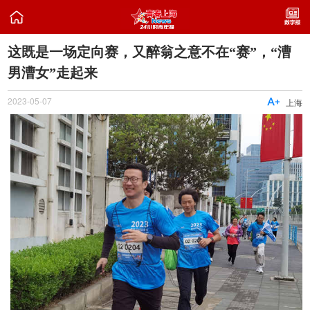

这既是一场定向赛，又醉翁之意不在“赛”，“漕
男漕女”走起来
2023-05-07

上海