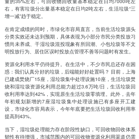
量的35%左右，可回收物回收量基本稳定在日均7000吨左
右，有害垃圾分出量基本稳定在日均2吨左右，生活垃圾“三
增一减”趋于稳定。
在肯定成绩的同时，市绿化市容局直言，当前生活垃圾源头
分类实效还未达到预期，具体表现为小部分市民分类投放习
惯尚未养成、干湿垃圾混投现象有所回潮、小包垃圾等不文
明投放行为、居住区误时投放点管理不善等问题时有发生。
资源化利用水平仍待提升。在生活中，不少市民总还存在困
惑：我们认真分好的垃圾，后端能好好处置吗？ 目前，上海
已建成焚烧厂15座，湿垃圾集中处理设施10座，生活垃圾焚
烧和湿垃圾资源化利用总能力超过3.6万吨/日，生活垃圾回
收利用率达到42%，实现原生生活垃圾零填埋。此外，去年
年初规划新增的7座湿垃圾集中处理设施已有多座开工建
设，市绿化市容局表示，今年年底要把生活垃圾回收利用率
提高到43%。
当下，湿垃圾处理能力存在阶段性缺口，可回收物回收体系
韧性有待增强，市域范围内的可回收物资源化利用渠道仍需