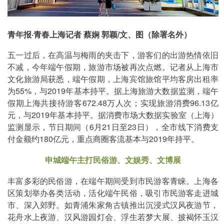
青年报·青春上海记者 蔡娴 郭颖/文、图（除署名外）
五一过后，在高温与梅雨的夹击下，游客们的出游热情依旧
不减，今年端午假期，旅游市场被再次点燃。记者从上海市
文化旅游局获悉，端午假期，上海宾馆旅馆平均客房出租率
为55%，与2019年基本持平。据上海旅游大数据监测，端午
假期上海共接待游客672.48万人次；实现旅游消费96.13亿
元，与2019年基本持平。据消费市场大数据实验室（上海）
监测显示，节日期间（6月21日至23日），全市线下消费支
付金额约180亿元，重点商圈客流基本与2019年持平。
申城端午主打民俗游、文娱秀、文博展
丰富多彩的民俗游，在端午期间受到市民游客青睐。上海各
区策划举办各类活动，活化端午民俗，吸引市民游客走进城
市、深入郊野。如青浦朱家角古镇推出沉浸式汉风夜游节，
花舟水上夜游、汉风游园灯会、浮生若梦大展、披褐怀玉汉