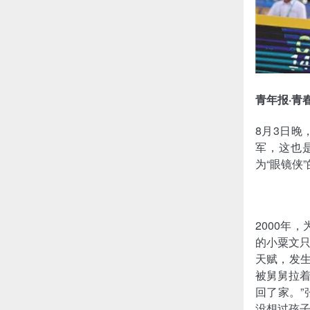
青年报·青
8月3日晚
军，这也
为“眼镜侠
2000年
的小粟文
天赋，发生
被舅舅拉
回了家。
没想过孩