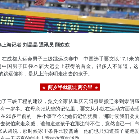
春上海记者 刘晶晶 通讯员 顾欢欢
，在成都大运会男子三级跳远决赛中，中国选手粟文以17.1米
是中国男子田径本届大运会上获得的首金。很多人不知道，这
”的跳远健将，是从上海崇明走出去的孩子。
※ 两岁半就能走两公里
※
，为了三峡工程的建设，粟文全家从重庆云阳移民搬迁来到崇明
只有一岁半。在母亲张从碧的记忆里，粟文从小就在运动方面表
在20多年前的一件小事至今让她仍记忆犹新，“那时候我们粟
着去叔伯家走亲戚，谁知道这孩子在那边待不住，竟然自己一口
”张从碧说，那时候家里条件比较普通，他们也只知道孩子能跑
子有一天还真的能走上竞技体育的道路。