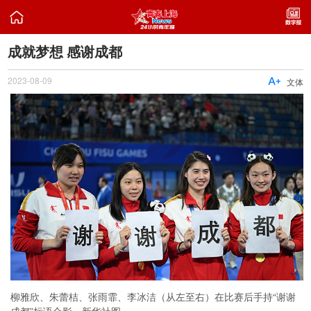

成就梦想 感谢成都
2023-08-09

文体
柳雅欣、朱蕾桔、张雨霏、李冰洁（从左至右）在比赛后手持“谢谢