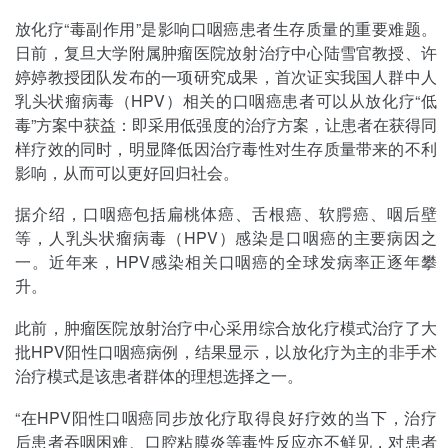
放化疗“毒副作用”是影响口咽癌患者生存质量的重要难题。
日前，复旦大学附属肿瘤医院放射治疗中心陆雪官教授、许
婷婷教授团队发布的一项研究成果，首次证实我国人群中人
乳头状瘤病毒（HPV）相关的口咽癌患者可以从放化疗“低
毒”方案中获益：即采用低强度的治疗方案，让患者在获得同
样疗效的同时，明显降低因治疗毒性对生存质量带来的不利
影响，从而可以更好回归社会。
据介绍，口咽癌包括扁桃体癌、舌根癌、软腭癌、咽后壁
等，人乳头状瘤病毒（HPV）感染是口咽癌的主要病因之
一。近年来，HPV感染相关口咽癌的全球发病率正逐年攀
升。
此前，肿瘤医院放射治疗中心采用综合放化疗模式治疗了大
批HPV阳性口咽癌病例，结果显示，以放化疗为主的非手术
治疗模式是该患者群体的理想选择之一。
“在HPV阳性口咽癌同步放化疗取得良好疗效的当下，治疗
后患者吞咽困难、口腔粘膜炎等毒性反应亦不鲜见，对患者