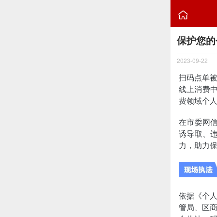

保护您的
2023-09-22
扫码点单
线上消费中
费领域个人
在市委网
诱导取、
力，助力
依据《个
管局、区