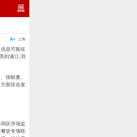

上海
人信息可能在
亮剑浦江·消
采、强制要、
等方面综合发
会同区市场监
展餐饮专项联