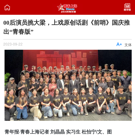

00后演员挑大梁，上戏原创话剧《前哨》国庆推
出“青春版”
2023-09-22

文体
青年报·青春上海记者 刘晶晶 实习生 杜怡宁/文、图