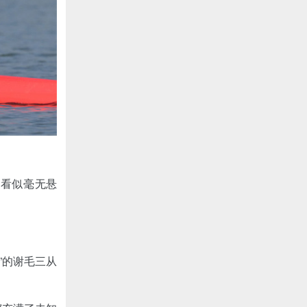
，看似毫无悬
”的谢毛三从