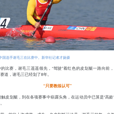
，中国选手谢毛三在比赛中。新华社记者才扬摄
钟的比赛，谢毛三遥遥领先，“驾驶”着红色的皮划艇一路向前
赛道，谢毛三已经划了8年。
“只要教练认可”
年接触皮划艇，到在各项赛事中崭露头角，在运动员中已算是“高龄
弃。