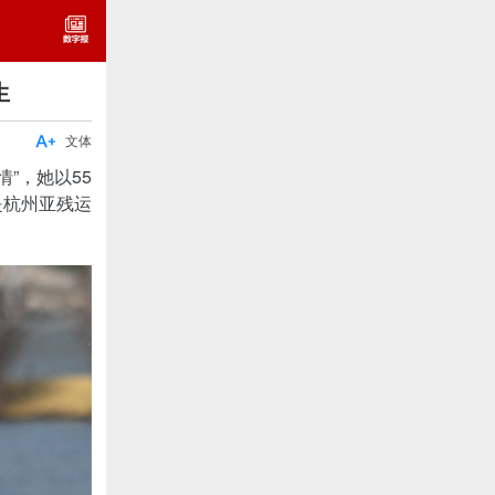
生

文体
”，她以55
是杭州亚残运