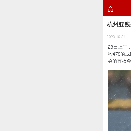

杭州亚残
2023-10-24
23日上午
秒478的
会的首枚