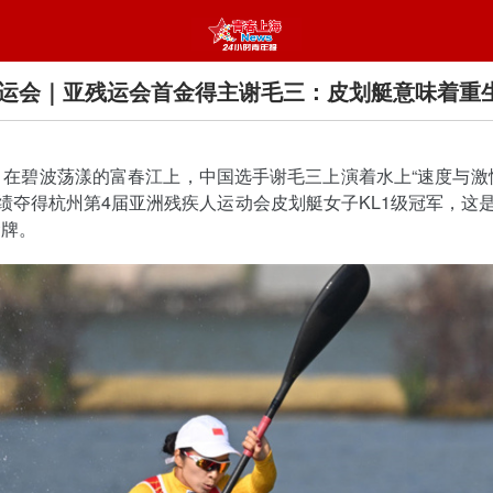
运会｜亚残运会首金得主谢毛三：皮划艇意味着重
，在碧波荡漾的富春江上，中国选手谢毛三上演着水上“速度与激情
成绩夺得杭州第4届亚洲残疾人运动会皮划艇女子KL1级冠军，这
金牌。