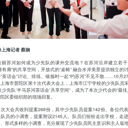
春上海记者 蔡娴
美丽苏河如何成为少先队的课外交流地？在苏河沿岸建立若干
椅有廊”的共享空间，开放式的“桌椅” 融合水岸美景提供独立的
“茶话会”讨论、排练、锻炼时一起“约苏河”不见不散……10月2
队上海市普陀区第十次代表大会上，上海市江宁学校的少先队员
立少先队‘半马苏河茶话会’共享空间”，成为了本次少代会的“最佳
普陀区委组织部的现场回复。
次大会共收到提案268份，其中少先队员提案142份。各位代
队员的小调查，提案附议2145人。队员们纷纷走出学校，走
富、形式多样的小调查，充分展现了少先队员民主意识和主人翁