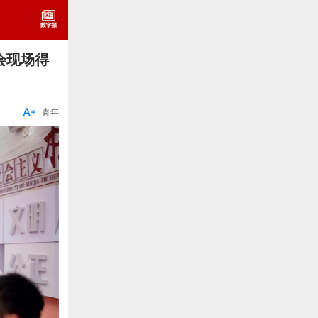
会现场得

青年