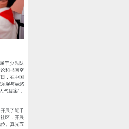
属于少先队
讨论和书写空
7日，在中国
宋乐馨与吴悠
人气提案”，
表开展了近千
进社区，开展
地位。真光五