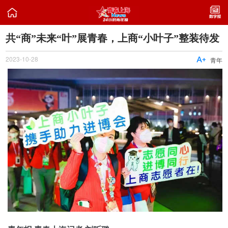

共“商”未来“叶”展青春，上商“小叶子”整装待发
2023-10-28

青年