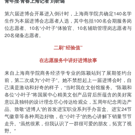
青年报·青春上海记者 刘昕璐
第六届进博会开幕进入倒计时，上海商学院共确定140名学
生作为本届进博会志愿者人选，其中包括100名会期服务岗
位志愿者、10名“小叶子”体验官、10名辅助管理岗志愿者与
20名储备志愿者。
二刷“经验值”
在志愿服务中讲好进博故事
来自上海商学院商务经济学专业的陈颖站到了展期签约台
前，第二次成为“小叶子”。她不禁想起上一届进博会时，自
己满是激动和好奇的样子，“当时我在文创馆服务。”陈颖和
各位“小叶子”将国展中心精美文创产品背后所蕴含的美好寓
意以及独特的设计理念尽心传达给观众，五周年纪念周边产
品、致敬“进博人”的首发进宝职业系列手办盲盒、进宝24节
气徽章等各种周边好物，在“小叶子”的热心讲解下销量节节
走升。“虽然很累，但我认识了一群很可爱的朋友，拓宽了视
野。”