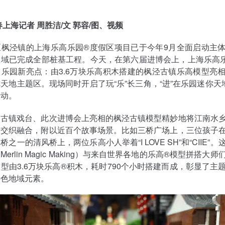
春上海记者 周胜洁/文 郭容/图、视频
区枫泾镇的上海乐高乐园®度假区项目已于今年9月全面启动主
区域已完成全部桩基工程。今天，在第六届进博会上，上海乐高
乐园新亮点：由3.6万块乐高积木搭建的枫泾古镇乐高模型亮
天地主题区。现场同时开启了玩“乐”长三角，“进”在乐园迷你天地
活动。
、古镇戏台、此次进博会上亮相的枫泾古镇模型精妙地将江南水
景交织融合，附以近百个故事场景。比如三桥广场上，三位孩子
之一的清风桥上，两位乐高小人举着“I LOVE SH”和“CIIE”
erlin Magic Making）与来自世界各地的乐高®模型拼搭大
型由3.6万块乐高®积木，耗时790个小时搭建而成，彰显了主
特色地域元素。