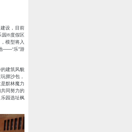
体建设，目前
乐园®度假区
相，模型将入
——“乐”游
乡的建筑风貌
在玩掷沙包，
。这是默林魔力
师们共同努力的
题乐园选址枫