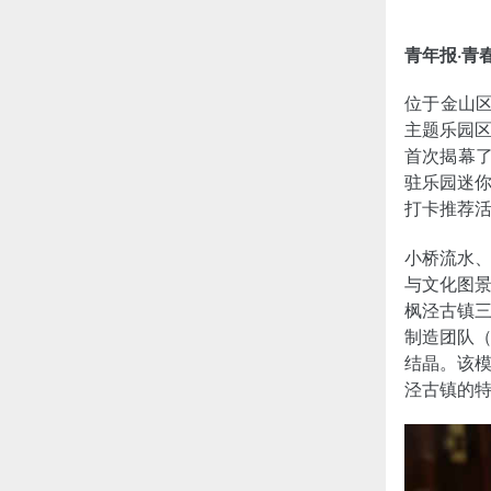
青年报·青
位于金山
主题乐园
首次揭幕了
驻乐园迷你
打卡推荐
小桥流水
与文化图
枫泾古镇三桥
制造团队（M
结晶。该模
泾古镇的