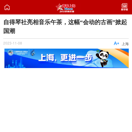

自得琴社亮相音乐午茶，这幅“会动的古画”掀起
国潮
2023-11-08

上海