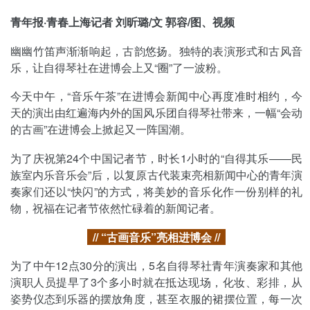
青年报·青春上海记者 刘昕璐/文 郭容/图、视频
幽幽竹笛声渐渐响起，古韵悠扬。独特的表演形式和古风音
乐，让自得琴社在进博会上又“圈”了一波粉。
今天中午，“音乐午茶”在进博会新闻中心再度准时相约，今
天的演出由红遍海内外的国风乐团自得琴社带来，一幅“会动
的古画”在进博会上掀起又一阵国潮。
为了庆祝第24个中国记者节，时长1小时的“自得其乐——民
族室内乐音乐会”后，以复原古代装束亮相新闻中心的青年演
奏家们还以“快闪”的方式，将美妙的音乐化作一份别样的礼
物，祝福在记者节依然忙碌着的新闻记者。
// “古画音乐”亮相进博会 //
为了中午12点30分的演出，5名自得琴社青年演奏家和其他
演职人员提早了3个多小时就在抵达现场，化妆、彩排，从
姿势仪态到乐器的摆放角度，甚至衣服的裙摆位置，每一次