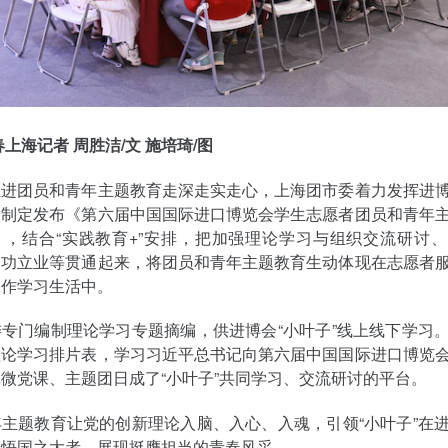
春上海记者 周胜洁/文 施培琦/图
推进团员和青年主题教育走深走实走心，上海团市委着力发挥进
，制定发布《第六届中国国际进口博览会学生志愿者团员和青年
》，结合“实践教育+”安排，把加强理论学习与组织交流研讨
建功立业等贯通起来，将团员和青年主题教育生动体现在志愿者
工作学习生活中。
专门编制理论学习专题摘编，供进博会“小叶子”线上线下学习
理论学习排片表，学习习近平总书记向第六届中国国际进口博览
微党课、主题团日成了“小叶子”共同学习、交流研讨的平台。
主题教育让党的创新理论入脑、入心、入魂，引领“小叶子”在
领悟国之大者，展现挺膺担当的青春风采。