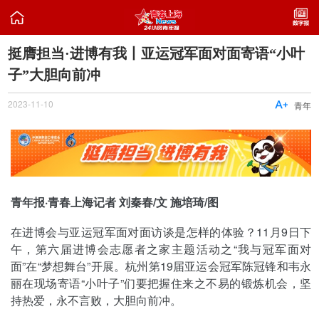

挺膺担当·进博有我丨亚运冠军面对面寄语“小叶
子”大胆向前冲
2023-11-10

青年
青年报·青春上海记者 刘秦春/文 施培琦/图
在进博会与亚运冠军面对面访谈是怎样的体验？11月9日下
午，第六届进博会志愿者之家主题活动之“我与冠军面对
面”在“梦想舞台”开展。杭州第19届亚运会冠军陈冠锋和韦永
丽在现场寄语“小叶子”们要把握住来之不易的锻炼机会，坚
持热爱，永不言败，大胆向前冲。