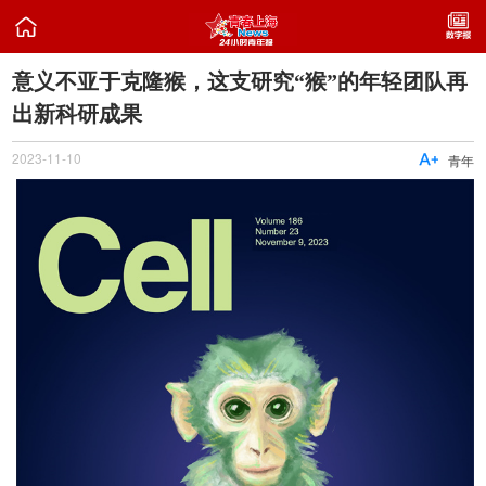

意义不亚于克隆猴，这支研究“猴”的年轻团队再
出新科研成果
2023-11-10

青年