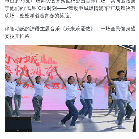
单位的79支广场舞队伍齐聚世纪公园音乐广场，共同迎接属
于他们的“民星”C位时刻——“舞动申城燃情浦东”广场舞决赛
现场，处处洋溢着青春的笑脸。
伴随动感的沪语主题音乐《乐来乐爱侬》，一场全民健身盛
宴拉开帷幕！