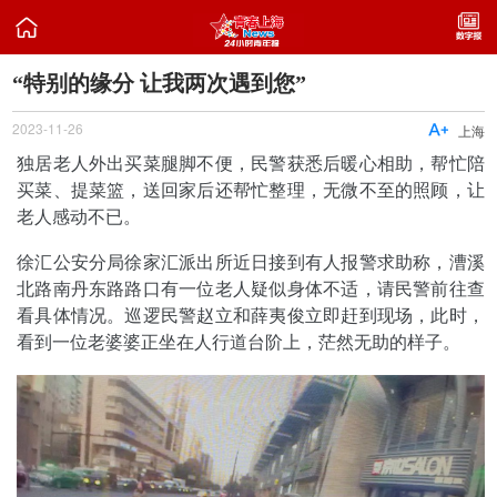

“特别的缘分 让我两次遇到您”
2023-11-26

上海
独居老人外出买菜腿脚不便，民警获悉后暖心相助，帮忙陪
买菜、提菜篮，送回家后还帮忙整理，无微不至的照顾，让
老人感动不已。
徐汇公安分局徐家汇派出所近日接到有人报警求助称，漕溪
北路南丹东路路口有一位老人疑似身体不适，请民警前往查
看具体情况。巡逻民警赵立和薛夷俊立即赶到现场，此时，
看到一位老婆婆正坐在人行道台阶上，茫然无助的样子。