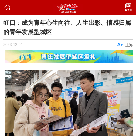

虹口：成为青年心生向往、人生出彩、情感归属
的青年发展型城区
2023-12-01

上海