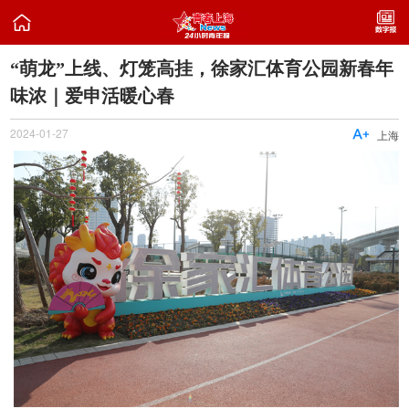

“萌龙”上线、灯笼高挂，徐家汇体育公园新春年
味浓｜爱申活暖心春
2024-01-27

上海