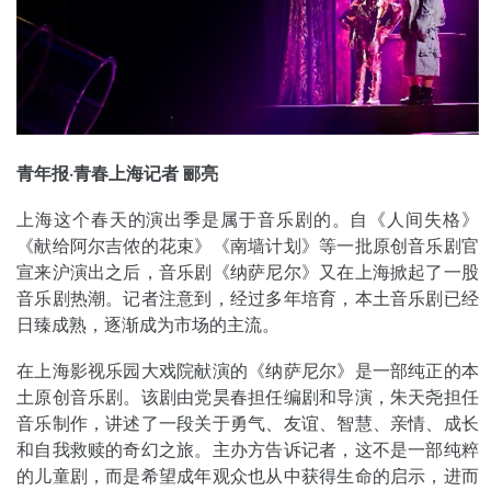
青年报·青春上海记者 郦亮
上海这个春天的演出季是属于音乐剧的。自《人间失格》
《献给阿尔吉侬的花束》《南墙计划》等一批原创音乐剧官
宣来沪演出之后，音乐剧《纳萨尼尔》又在上海掀起了一股
音乐剧热潮。记者注意到，经过多年培育，本土音乐剧已经
日臻成熟，逐渐成为市场的主流。
在上海影视乐园大戏院献演的《纳萨尼尔》是一部纯正的本
土原创音乐剧。该剧由党昊春担任编剧和导演，朱天尧担任
音乐制作，讲述了一段关于勇气、友谊、智慧、亲情、成长
和自我救赎的奇幻之旅。主办方告诉记者，这不是一部纯粹
的儿童剧，而是希望成年观众也从中获得生命的启示，进而