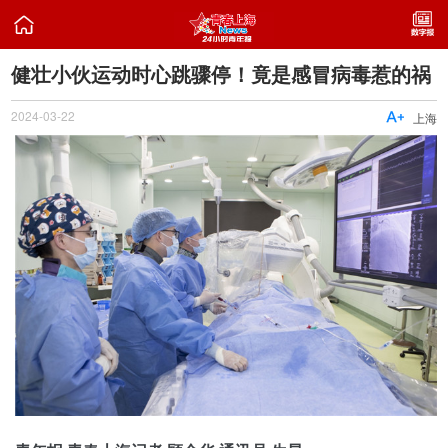

健壮小伙运动时心跳骤停！竟是感冒病毒惹的祸
2024-03-22

上海