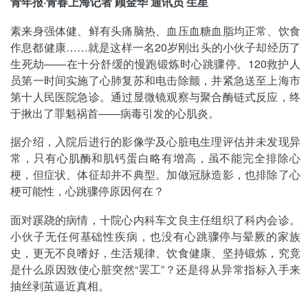
青年报·青春上海记者 顾金华 通讯员 生星
素来身强体健、鲜有头痛脑热、血压血糖血脂均正常、饮食
作息都健康……就是这样一名20岁刚出头的小伙子却经历了
生死劫——在十分舒缓的慢跑锻炼时心跳骤停。120救护人
员第一时间实施了心肺复苏和电击除颤，并紧急送至上海市
第十人民医院急诊。通过显微镜观察与聚合酶链式反应，终
于揪出了罪魁祸首——病毒引发的心肌炎。
据介绍，入院后进行的影像学及心脏电生理评估并未发现异
常，只有心肌酶和肌钙蛋白略有增高，虽不能完全排除心
梗，但症状、体征却并不典型。加做冠脉造影，也排除了心
梗可能性，心跳骤停原因何在？
面对蹊跷的病情，十院心内科车文良主任组织了科内会诊。
小伙子无任何基础性疾病，也没有心跳骤停与晕厥的家族
史，更无不良嗜好，生活规律、饮食健康、坚持锻炼，究竟
是什么原因致使心脏突然“罢工”？还是得从异常指标入手来
抽丝剥茧逼近真相。