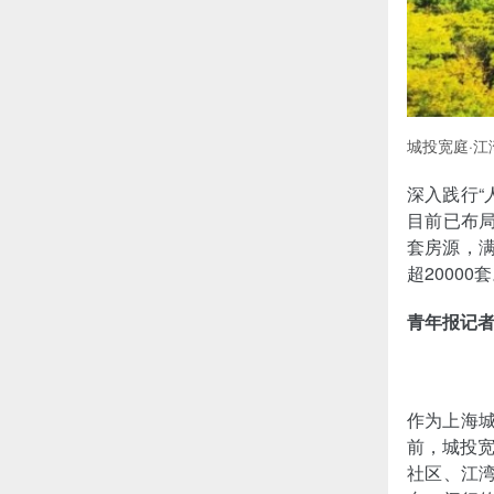
城投宽庭·江
深入践行“
目前已布局
套房源，满
超2000
青年报记
作为上海城
前，城投
社区、江湾