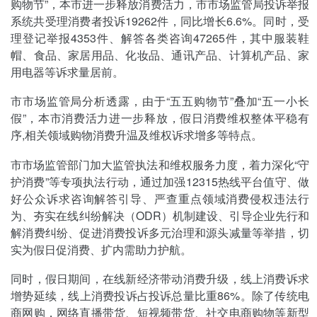
购物节”，本市进一步释放消费活力，市市场监管局投诉举报
系统共受理消费者投诉19262件，同比增长6.6%。同时，受
理登记举报4353件、解答各类咨询47265件，其中服装鞋
帽、食品、家居用品、化妆品、通讯产品、计算机产品、家
用电器等诉求量居前。
市市场监管局分析透露，由于“五五购物节”叠加“五一小长
假”，本市消费活力进一步释放，假日消费维权整体平稳有
序,相关领域购物消费升温及维权诉求增多等特点。
市市场监管部门加大监管执法和维权服务力度，着力深化“守
护消费”等专项执法行动，通过加强12315热线平台值守、做
好公众诉求咨询解答引导、严查重点领域消费侵权违法行
为、夯实在线纠纷解决（ODR）机制建设、引导企业先行和
解消费纠纷、促进消费投诉多元治理和源头减量等举措，切
实为假日促消费、扩内需助力护航。
同时，假日期间，在线新经济带动消费升级，线上消费诉求
增势延续，线上消费投诉占投诉总量比重86%。除了传统电
商网购，网络直播带货、短视频带货、社交电商购物等新型