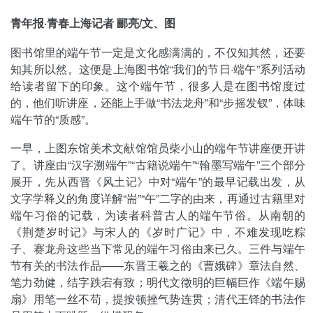
青年报·青春上海记者 郦亮/文、图
图书馆里的端午节一定是文化感满满的，不仅知其然，还要
知其所以然。这便是上海图书馆“我们的节日·端午”系列活动
给读者留下的印象。这个端午节，很多人是在图书馆度过
的，他们听讲座，还能上手做“书法龙舟”和“步摇发钗”，体味
端午节的“质感”。
一早，上图东馆美术文献馆馆员柴小山的端午节讲座便开讲
了。讲座由“汉字溯端午”“古籍说端午”“翰墨写端午”三个部分
展开，先从西晋《风土记》中对“端午”的最早记载出发，从
文字学释义的角度详解“耑”“午”二字的由来，再通过古籍里对
端午习俗的记载，为读者科普古人的端午节俗。从南朝的
《荆楚岁时记》与宋人的《岁时广记》中，不难发现吃粽
子、赛龙舟这些当下常见的端午习俗由来已久。三件与端午
节有关的书法作品——东晋王羲之的《曹娥碑》章法自然、
笔力劲健，结字跌宕有致；明代文徵明的巨幅巨作《端午赐
扇》用笔一丝不苟，提按顿挫气势连贯；清代王铎的书法作