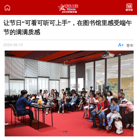

让节日“可看可听可上手”，在图书馆里感受端午
节的满满质感
2024-06-10

青年