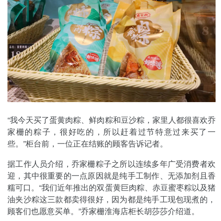
“我今天买了蛋黄肉粽、鲜肉粽和豆沙粽，家里人都很喜欢乔
家栅的粽子，很好吃的，所以赶着过节特意过来买了一
些。”柜台前，一位正在结账的顾客告诉记者。
据工作人员介绍，乔家栅粽子之所以连续多年广受消费者欢
迎，其中很重要的一点原因就是纯手工制作、无添加剂且香
糯可口。“我们近年推出的双蛋黄巨肉粽、赤豆蜜枣粽以及猪
油夹沙粽这三款都卖得很好，因为都是纯手工现包现煮的，
顾客们也愿意买单。”乔家栅淮海店柜长胡莎莎介绍道。