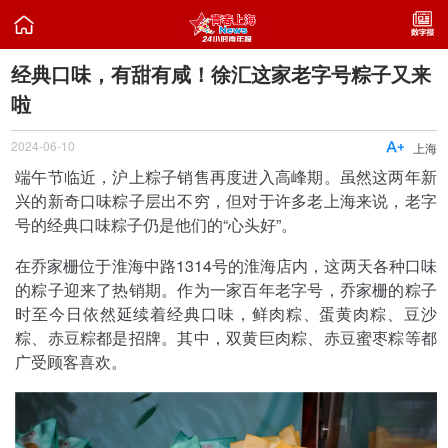

经典口味，有甜有咸！徐汇这家老字号粽子又来
啦
2024-06-10

上海
端午节临近，沪上粽子销售再度进入高峰期。虽然这两年新
兴的新奇口味粽子层出不穷，但对于许多老上海来说，老字
号的经典口味粽子仍是他们的“心头好”。
在乔家栅位于淮海中路1314号的淮海店内，这两天各种口味
的粽子迎来了热销期。作为一家百年老字号，乔家栅的粽子
时至今日依然延续着经典口味，鲜肉粽、蛋黄肉粽、豆沙
粽、赤豆粽都是招牌。其中，双黄巨肉粽、赤豆蜜枣粽等都
广受顾客喜欢。