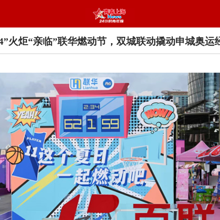
024”火炬“亲临”联华燃动节，双城联动撬动申城奥运