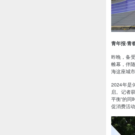
青年报·青
昨晚，备受
帷幕，伴
海这座城
2024年
启。记者获
平衡”的同
促消费活