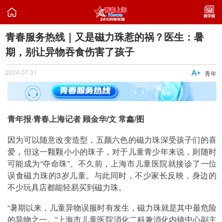

青春服务热线｜又是磁力珠惹的祸？医生：暑
期，别让异物吞食伤害了孩子
2024-07-31

青年
青年报·青春上海记者 顾金华/文 常鑫/图
因为可以随意改变造型，五颜六色的磁力珠深受孩子们的喜
爱，但这一颗颗小小的珠子，对于儿童青少年来说，则随时
可能成为“夺命珠”。不久前，上海市儿童医院就接诊了一位
误食磁力珠的3岁儿童。与此同时，不少家长反映，身边的
不少玩具店都能轻易买到磁力珠。
“暑期以来，儿童异物误服时有发生，磁力珠就是其中最危险
的异物之一。”上海市儿童医院消化二科兼消化内镜中心副主