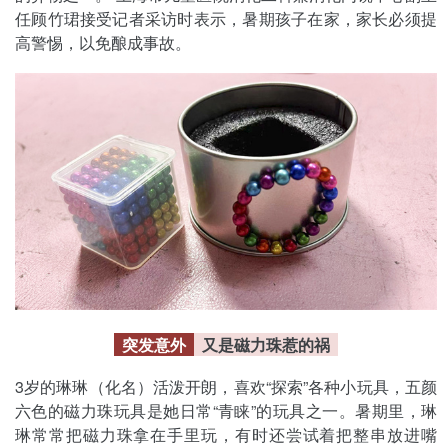
任顾竹珺接受记者采访时表示，暑期孩子在家，家长必须提
高警惕，以免酿成事故。
突发意外
又是磁力珠惹的祸
3岁的琳琳（化名）活泼开朗，喜欢“探索”各种小玩具，五颜
六色的磁力珠玩具是她日常“青睐”的玩具之一。暑期里，琳
琳常常把磁力珠拿在手里玩，有时还尝试着把整串放进嘴