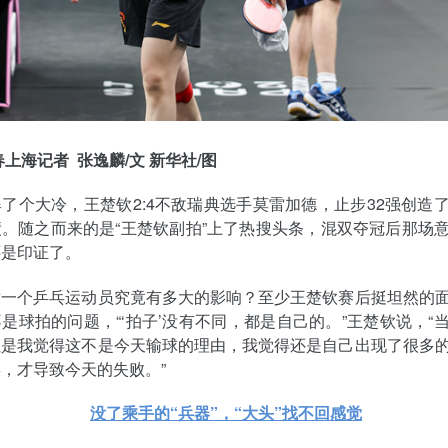
春上海记者 张逸麟/文 新华社/图
了个大冷，王楚钦2:4不敌瑞典选手莫雷加德，止步32强创造
。随之而来的是“王楚钦副拍”上了热搜头条，混双夺冠后那场
还是印证了。
对一个乒乓运动员究竟有多大的影响？至少王楚钦赛后挺坦然的
是球拍的问题，“‘拍子’没有不同，都是自己的。”王楚钦说，“
但是我觉得这不是今天输球的理由，我觉得还是自己出现了很多
，才导致今天的失败。”
没了乘手的“兵器”，“大头”找不回感觉