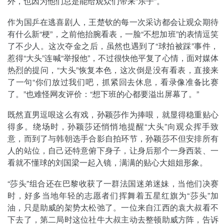
外，也因为他们总是能给观众们带来“乐子”。
作为国乒在逃喜剧人，王楚钦的每一次采访都会让观众期待
有什么新“梗”，之前他抬腕看表，一脸“不想加班”的表情逗笑
了不少人。这次夺金之后，虽然也遇到了“球拍被踩”事件，
惹得“大头”连喊“举报他”，不过很快他平复了心情，面对媒体
热烈的提问，“大头”恢复本色，这次倒是没有看表，直接来
了一句“你们放过我们吧，抓紧回去休息，看录像准备比赛
了。”也难怪网友评价：“想下班的心都要溢出屏幕了。”
既然直男逗哏这么有戏，孙颖莎作为捧哏，就显得稳重贴心
得多。绕场时，孙颖莎还悄悄地提醒“大头”向观众挥手致
意，而到了与韩朝选手合影自拍环节，孙颖莎不但安排所有
人的站位，自己还特意俯下身子，让身后那个一身西装、一
看就不懂球的刘国梁一起入镜，满满的贴心大姐姐形象。
“莎头”组合还在巴黎收获了一群法国迷弟迷妹，当他们决赛
时，好多当地年轻的志愿者们挥舞着五星红旗为“莎头”加
油，只是助威的架势太松弛了。一位来自江西的袁大叔看不
下去了，第二局时这位社牛大叔主动去整顿助威方阵，告诉