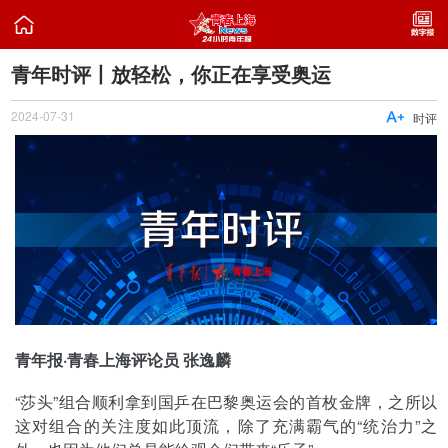

青年时评丨放轻松，你正在享受奥运
2024-07-31

时评
青年报·青春上海评论员 张逸麟
“莎头”组合顺利拿到国乒在巴黎奥运会的首枚金牌，之所以
这对组合的关注度如此顶流，除了充满霸气的“统治力”之