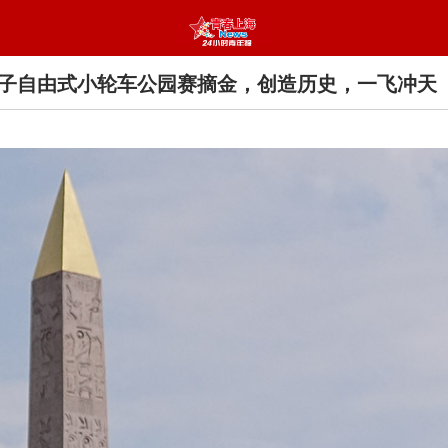
子自由式小轮车公园赛摘金，创造历史，一飞冲天