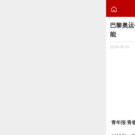

巴黎奥运
能
2024-08-05
青年报·青