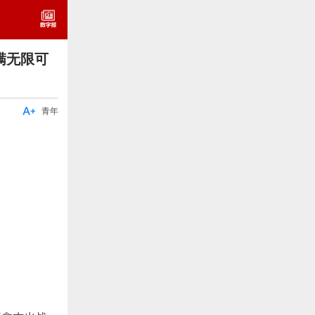
满无限可

青年