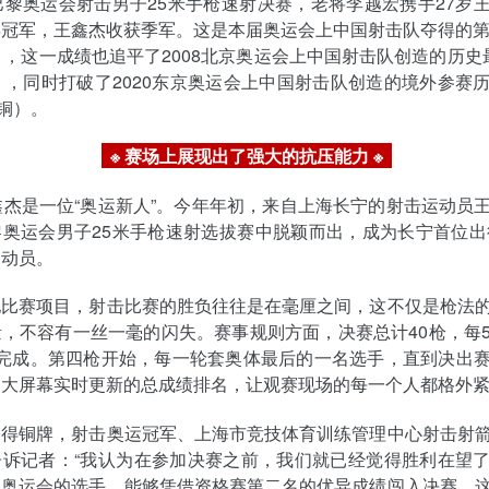
巴黎奥运会射击男子25米手枪速射决赛，老将李越宏携手27岁
冠军，王鑫杰收获季军。这是本届奥运会上中国射击队夺得的第
），这一成绩也追平了2008北京奥运会上中国射击队创造的历史
），同时打破了2020东京奥运会上中国射击队创造的境外参赛
6铜）。
※ 赛场上展现出了强大的抗压能力 ※
鑫杰是一位“奥运新人”。今年年初，来自上海长宁的射击运动员
奥运会男子25米手枪速射选拔赛中脱颖而出，成为长宁首位出征
运动员。
他比赛项目，射击比赛的胜负往往是在毫厘之间，这不仅是枪法
，不容有一丝一毫的闪失。赛事规则方面，决赛总计40枪，每
内完成。第四枪开始，每一轮套奥体最后的一名选手，直到决出
场大屏幕实时更新的总成绩排名，让观赛现场的每一个人都格外
夺得铜牌，射击奥运冠军、上海市竞技体育训练管理中心射击射
告诉记者：“我认为在参加决赛之前，我们就已经觉得胜利在望
加奥运会的选手，能够凭借资格赛第二名的优异成绩闯入决赛，