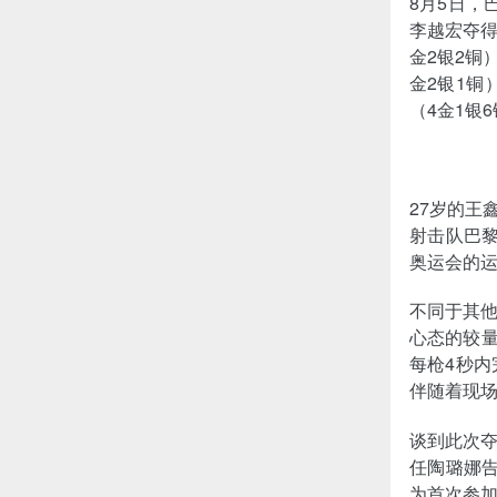
8月5日，
李越宏夺得
金2银2铜
金2银1铜
（4金1银
27岁的王
射击队巴黎
奥运会的
不同于其
心态的较量
每枪4秒
伴随着现
谈到此次
任陶璐娜
为首次参