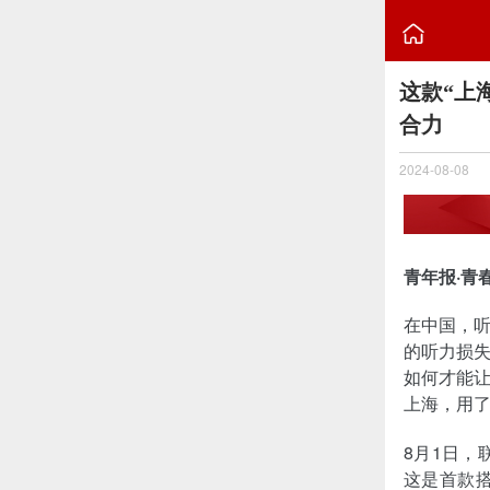

这款“上
合力
2024-08-08
青年报·青
在中国，听
的听力损失
如何才能
上海，用
8月1日，
这是首款