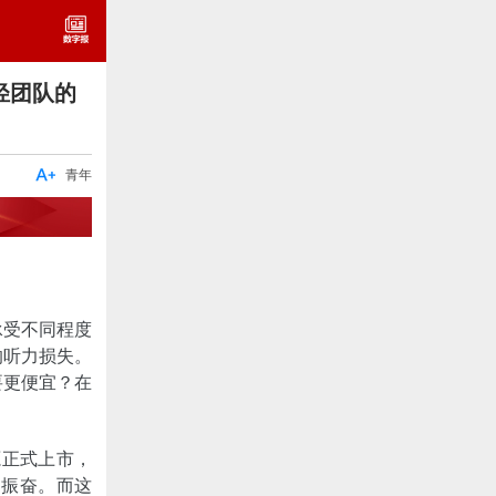
轻团队的

青年
承受不同程度
的听力损失。
要更便宜？在
源正式上市，
之振奋。而这