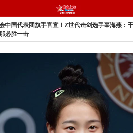
会中国代表团旗手官宣！Z世代击剑选手辜海燕：
那必胜一击