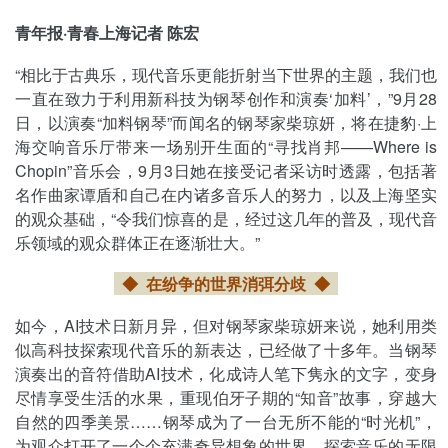
青年报·青春上海记者 陈宏
“相比于古典乐，现代音乐更能折射当下世界的主题，我们也
一直在致力于利用新科技为钢琴创作和演奏‘加料’，”9月28
日，以演奏“加料钢琴”而闻名的钢琴家柴琼妍，将在捷豹·上
海交响音乐厅带来一场别开生面的“寻找肖邦——Where is
Chopin”音乐会，9月3日她在接受记者采访时透露，包括著
名作曲家谭盾和自己在内诸多音乐人的努力，以及上海坚实
的观众基础，“令我们惊喜的是，经过这几年的普及，现代音
乐领域的观众群体正在逐渐壮大。”
◆ 在纷争的世界消弭分歧
◆
如今，AI技术日新月异，但对钢琴家柴琼妍来说，她利用类
似高科技探索现代音乐的新表达，已经做了十多年。当钢琴
演奏出的音符借助AI技术，化成诗人笔下隽永的文字，变身
尽情享受生活的水果，重现伯牙子期的“知音”故事，穿越大
自然的四季美景……钢琴成为了一台无所不能的“时光机”，
为观众打开了一个个充满奇异想象的世界，探索音乐的无限