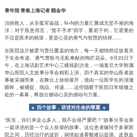
青年报·青春上海记者 顾金华
治病救人，从非孤军奋战，N+N的力量汇聚成无坚不摧的海
洋；对于医患而言，“暂不手术”四字，重若千钧，它需要的
不仅是医术的精湛，更是心灵的勇气与智慧的抉择……
在医院这片被爱与责任覆盖的地方，每一天都悄然绽放着关
于生命奇迹、勇气赞歌与无私奉献的绚烂花朵。9月23日下
午，在上海话剧艺术中心三楼戏剧沙龙，一场复旦大学附属
华山医院人文故事分享会精彩上演。四个真实的华山医者故
事被采撷而来，在舞台上徐徐展开，借由一位医学生的清澈
眼眸，被捕捉、细品、传递……这些隐匿于医院日常细微之
处的一幕幕，释放出撼动心灵的感动与力量。
※ 四个故事，讲述对生命的尊重
※
“医生，你们来这么多人，我不会很严重吧？”故事分享会第
一篇讲述的是一个众人拾柴的故事。这位患者辗转于多家医
院之间，历经治疗的波折，病情如迷雾般难以捉摸。皮肤血