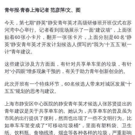
青年报·青春上海记者 范彦萍/文、图
今天，第七期"静英"静安青年英才高级研修班开班仪式在苏
河湾中心举行。记者看到现场展示了一面“建议墙”，上面张
贴着60张小卡片，翻开一张张卡片，上面分别是60名“静
英”静安青年英才开发计划候选人撰写的"我为‘十五五’献一
计"青年建议。
这些建议涉及方方面面，有针对共享单车里的垃圾，有针
对“小四眼”增多现象干预的，有关于助力青年创新创业的。
此次开班有一个特殊环节，60名候选人带来对城区发展“十
五五”规划的思考与建议。
上海市静安区中心医院的静安青年英才候选人张苏贤提出的
青年建议是关于共享单车的。她认为，共享单车的普及虽为
市民的出行提供了便利，然而也出现了一些不文明行为。比
如单车车筐变成了"可移动垃圾桶"，里面有塑料袋、卫生
纸、饮料瓶、食物残渣、烟盒等各种各样的垃圾，严重影响