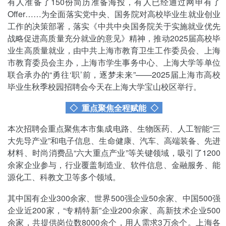
有人准备了150份简历准备海投，有人已经通过网申有了
Offer……为全面落实党中央、国务院对高校毕业生就业创业
工作的决策部署，落实《中共中央国务院关于实施就业优先
战略促进高质量充分就业的意见》精神，推动2025届高校毕
业生高质量就业，由中共上海市教育卫生工作委员会、上海
市教育委员会主办，上海市学生事务中心、上海大学等单位
联合承办的“勇往‘职’前，逐梦未来”——2025届上海市高校
毕业生秋季校园招聘会今天在上海大学宝山校区举行。
◇
重点聚焦全程赋能
◇
本次招聘会重点聚焦本市集成电路、生物医药、人工智能“三
大先导产业”和电子信息、生命健康、汽车、高端装备、先进
材料、时尚消费品“六大重点产业”等关键领域，吸引了1200
余家企业参与，行业覆盖制造业、软件信息、金融服务、能
源化工、科教文卫等多个领域。
其中国有企业300余家、世界500强企业50余家、中国500强
企业近200家，“专精特新”企业200余家、高新技术企业500
余家，共提供岗位数8000余个，用人需求3万余个。上海各