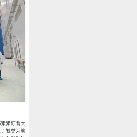
都紧紧盯着大
担了被誉为航