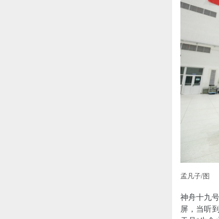
孟凡子/图
神舟十九
屏，当听到