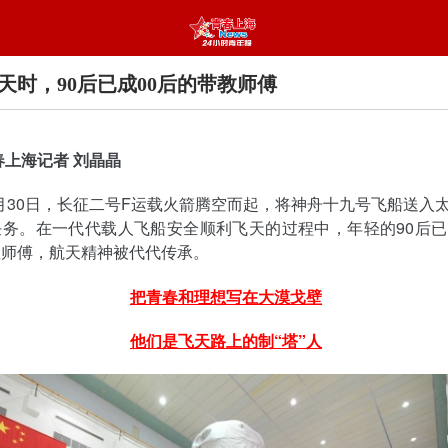
天时，90后已成00后的带教师傅
春上海记者 刘晶晶
10月30日，长征二号F运载火箭腾空而起，将神舟十九号飞船送入
务。在一代代载人飞船安全顺利飞天的过程中，年轻的90后已
教师傅，航天精神被代代传承。
把青春和理想写在大漠戈壁
他们是飞天路上的制“塔”人